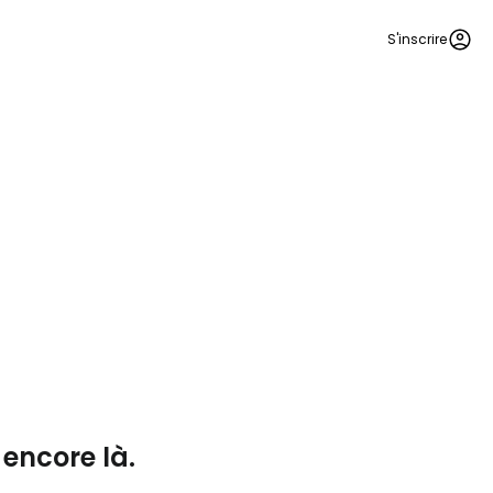
S'inscrire
r à Cestee
ageurs
tinuer avec Google
encore là.