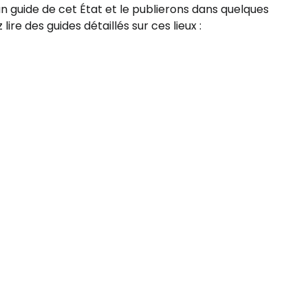
inuer avec Facebook
 guide de cet État et le publierons dans quelques
ire des guides détaillés sur ces lieux :
ec le courrier électronique