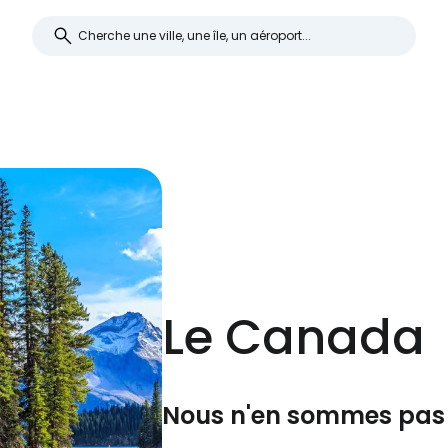
Se connecte
... la communauté mondiale des voy
Le Canada
Con
Nous n'en sommes pas 