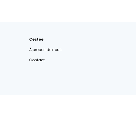
Cestee
À propos de nous
Contact
cestee.com
cestee.fr