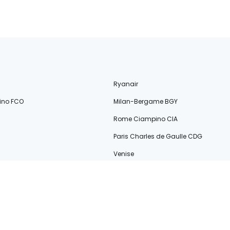
Ryanair
ino FCO
Milan-Bergame BGY
Rome Ciampino CIA
Paris Charles de Gaulle CDG
Venise
Majorque
Porto
Pour l'amour du voyage