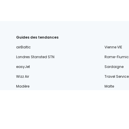
Guides des tendances
airBaltic
Vienne VIE
Londres Stansted STN
Rome-Fiumic
easyJet
Sardaigne
Wizz Air
Travel Service
Madère
Malte
Islande
Rome
Albanie
Chypre
© 2026 Cestee.fr
Conditions
Vie privée
Publicité