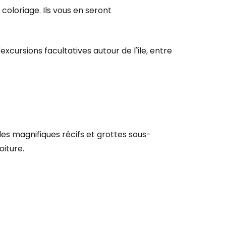
 coloriage. Ils vous en seront
r à Cestee
xcursions facultatives autour de l'île, entre
ageurs
tinuer avec Google
les magnifiques récifs et grottes sous-
inuer avec Facebook
iture.
ec le courrier électronique