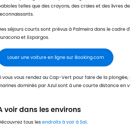
abioles telles que des crayons, des craies et des livres de
reconnaissants.
Se connecte
es séjours courts sont prévus à Palmeira dans le cadre d'e
Buracona et Espargos.
... la communauté mondiale des voy
Louer une voiture en ligne sur Booking.com
Con
i vous vous rendez au Cap-Vert pour faire de la plongée, 
Cont
arines dominés par Azul sont à une courte distance en vo
Poursuivre av
A voir dans les environs
Découvrez tous les
endroits à voir à Sal
.