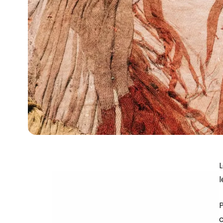
L
P
c