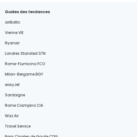
Guides des tendances
airBaltic
Vienne VIE
Ryanair
Londres Stansted STN
Rome-Fiumicino FCO
Milan-Bergame BGY
easyJet
Sardaigne
Rome Ciampino CIA
Wizz Air
Travel Service
Paris Charles de Gaulle CDG