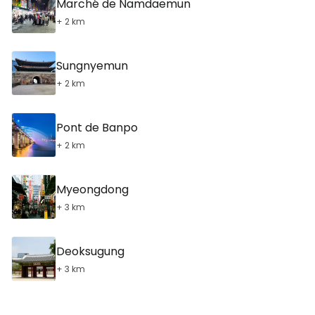
Marché de Namdaemun
+ 2 km
Sungnyemun
+ 2 km
Pont de Banpo
+ 2 km
Myeongdong
+ 3 km
Deoksugung
+ 3 km