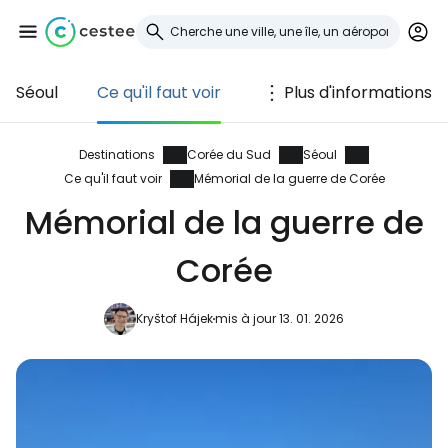
Séoul
Ce qu'il faut voir
Plus d'informations
Se connecter à
Cestee
Destinations
Corée du Sud
Séoul
Ce qu'il faut voir
Mémorial de la guerre de Corée
... la communauté mondiale des voyageurs
Mémorial de la guerre de
Corée
Continuer avec Google
Kryštof Hájek
mis à jour 13. 01. 2026
Continuer avec Facebook
Poursuivre avec le courrier