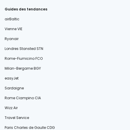
Guides des tendances
airBaltic
Vienne VIE
Ryanair
Londres Stansted STN
Rome-Fiumicino FCO
Milan-Bergame BGY
easyJet
Sardaigne
Rome Ciampino CIA
Wizz Air
Travel Service
Paris Charles de Gaulle CDG