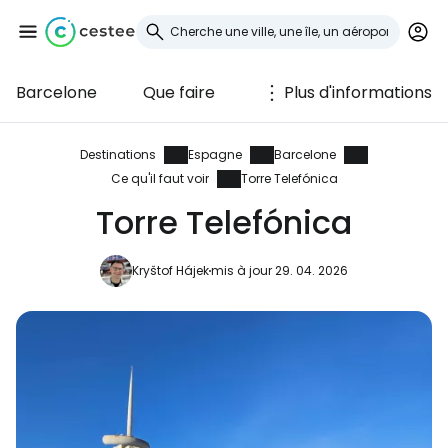
Barcelone
Que faire
Plus d'informations
Se connecter à
Cestee
Destinations
Espagne
Barcelone
Ce qu'il faut voir
Torre Telefónica
... la communauté mondiale des voyageurs
Torre Telefónica
Continuer avec Google
Kryštof Hájek
mis à jour 29. 04. 2026
Continuer avec Facebook
Poursuivre avec le courrier