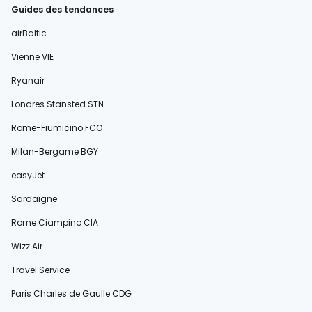
Guides des tendances
airBaltic
Vienne VIE
Ryanair
Londres Stansted STN
Rome-Fiumicino FCO
Milan-Bergame BGY
easyJet
Sardaigne
Rome Ciampino CIA
Wizz Air
Travel Service
Paris Charles de Gaulle CDG