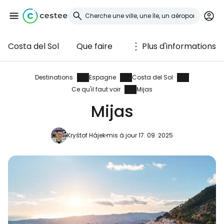
Costa del Sol
Que faire
Plus d'informations
Se connecter à
Cestee
Destinations
Espagne
Costa del Sol
Ce qu'il faut voir
Mijas
... la communauté mondiale des voyageurs
Mijas
Continuer avec Google
Kryštof Hájek
mis à jour 17. 09. 2025
Continuer avec Facebook
Poursuivre avec le courrier