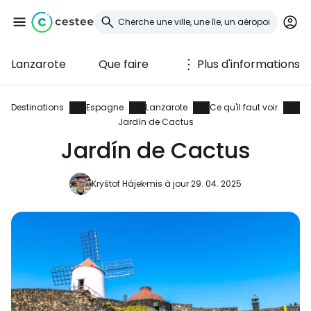
Lanzarote
Que faire
Plus d'informations
Se connecter à
Cestee
Destinations
Espagne
Lanzarote
Ce qu'il faut voir
Jardín de Cactus
... la communauté mondiale des voyageurs
Jardín de Cactus
Kryštof Hájek
mis à jour 29. 04. 2025
Continuer avec Google
Continuer avec Facebook
Poursuivre avec le courrier