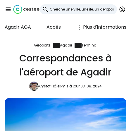
Agadir AGA
Accès
Plus d'informations
Se connecter à
Cestee
Aéroports
Agadir
Terminal
Correspondances à
... la communauté mondiale des voyageurs
l'aéroport de Agadir
Continuer avec Google
Kryštof Hájek
mis à jour 03. 08. 2024
Continuer avec Facebook
Poursuivre avec le courrier