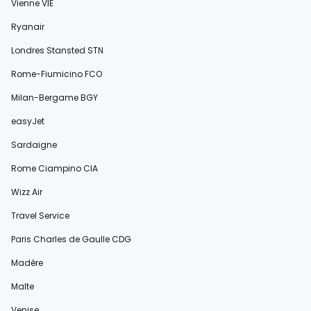
Vienne VIE
Ryanair
Londres Stansted STN
Rome-Fiumicino FCO
Milan-Bergame BGY
easyJet
Sardaigne
Rome Ciampino CIA
Wizz Air
Travel Service
Paris Charles de Gaulle CDG
Madère
Malte
Venise