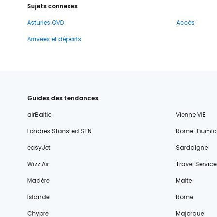
Sujets connexes
Asturies OVD
Accès
Arrivées et départs
Guides des tendances
airBaltic
Vienne VIE
Londres Stansted STN
Rome-Fiumic
easyJet
Sardaigne
Wizz Air
Travel Service
Madère
Malte
Islande
Rome
Chypre
Majorque