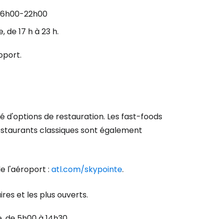
t, 6h00-22h00
r à Cestee
 de 17 h à 23 h.
oport.
ageurs
tinuer avec Google
é d'options de restauration. Les fast-foods
 restaurants classiques sont également
inuer avec Facebook
de l'aéroport :
atl.com/skypointe
.
ec le courrier électronique
res et les plus ouverts.
e, de 5h00 à 14h30