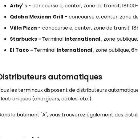
Arby'
s - concourse e, center, zone de transit, 18h0
Qdoba
Mexican
Grill
- concourse e, center, zone de
Villa
Pizza
- concourse e, center, zone de transit, 
Starbucks
-
Terminal
international
, zone publiqu
El
Taco
-
Terminal
international
, zone publique, 
Distributeurs automatiques
ous les terminaux disposent de distributeurs automatique
lectroniques (chargeurs, câbles, etc.).
Dans le bâtiment "A", vous trouverez également des distr