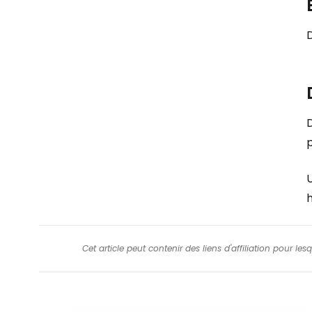
D
p
U
h
Cet article peut contenir des liens d'affiliation pour le