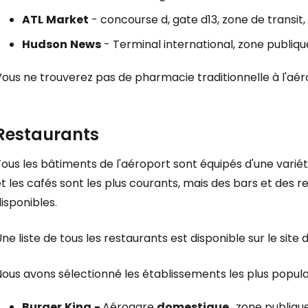
ATL
Market
- concourse d, gate d13, zone de transi
Se connecte
Hudson
News
- Terminal international, zone publique,
ous ne trouverez pas de pharmacie traditionnelle à l'aér
... la communauté mondiale des voy
Restaurants
Con
ous les bâtiments de l'aéroport sont équipés d'une variét
t les cafés sont les plus courants, mais des bars et des
Cont
isponibles.
ne liste de tous les restaurants est disponible sur le site 
Poursuivre av
ous avons sélectionné les établissements les plus populai
Burger
King
-
Aérogare
domestique
, zone publiqu