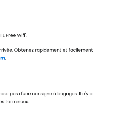
L Free Wifi".
arrivée. Obtenez rapidement et facilement
om
.
se pas d'une consigne à bagages. Il n'y a
es terminaux.