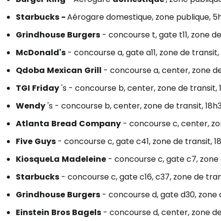
Starbucks
-
Aérogare domestique, zone publique, 
Grindhouse
Burgers
- concourse t, gate t11, zone d
McDonald's
- concourse a, gate a11, zone de transit
Qdoba
Mexican
Grill
- concourse a, center, zone de
TGI
Friday
's - concourse b, center, zone de transit,
Wendy
's - concourse b, center, zone de transit, 18
Atlanta
Bread
Company
- concourse c, center, zo
Five
Guys
- concourse c, gate c41, zone de transit,
Kiosque
La
Madeleine
- concourse c, gate c7, zone d
Starbucks
- concourse c, gate c16, c37, zone de tra
Grindhouse
Burgers
- concourse d, gate d30, zone 
Einstein
Bros
Bagels
- concourse d, center, zone de