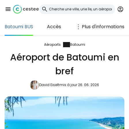
Batoumi BUS
Accès
Plus d'informations
Se connecter à
Cestee
Aéroports
Batoumi
Aéroport de Batoumi en
... la communauté mondiale des voyageurs
bref
Continuer avec Google
David Eiselt
mis à jour 26. 06. 2026
Continuer avec Facebook
Poursuivre avec le courrier