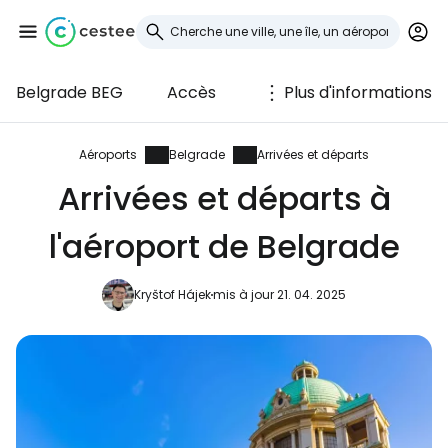
Belgrade BEG
Accès
Plus d'informations
Se connecter à
Cestee
Aéroports
Belgrade
Arrivées et départs
Arrivées et départs à
... la communauté mondiale des voyageurs
l'aéroport de Belgrade
Continuer avec Google
Kryštof Hájek
mis à jour 21. 04. 2025
Continuer avec Facebook
Poursuivre avec le courrier