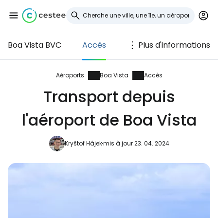
Boa Vista BVC
Accès
Plus d'informations
Se connecter à
Cestee
Aéroports
Boa Vista
Accès
Transport depuis
... la communauté mondiale des voyageurs
l'aéroport de Boa Vista
Continuer avec Google
Kryštof Hájek
mis à jour 23. 04. 2024
Continuer avec Facebook
Poursuivre avec le courrier