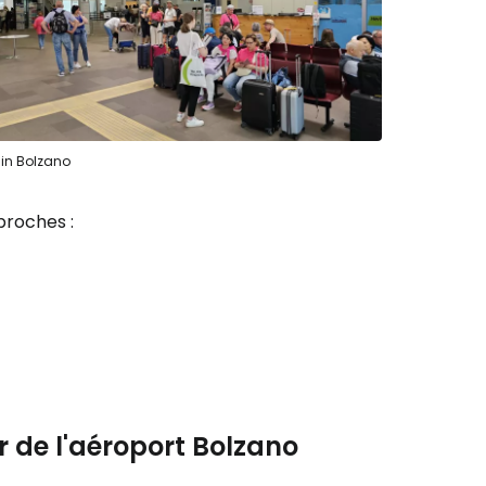
inuer avec Facebook
ec le courrier électronique
 in Bolzano
proches :
r de l'aéroport Bolzano