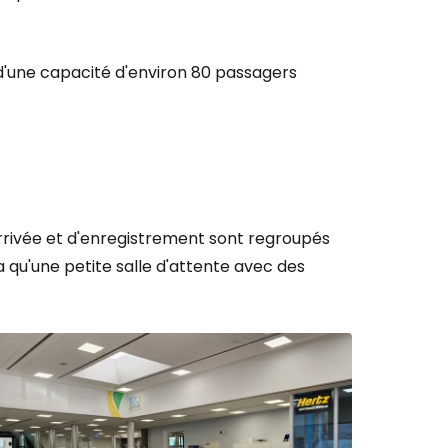
s d'une capacité d'environ 80 passagers
arrivée et d'enregistrement sont regroupés
r à Cestee
 a qu'une petite salle d'attente avec des
ageurs
tinuer avec Google