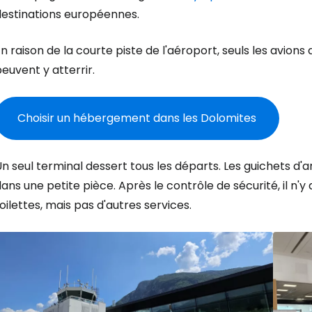
destinations européennes.
n raison de la courte piste de l'aéroport, seuls les avion
euvent y atterrir.
Choisir un hébergement dans les Dolomites
n seul terminal dessert tous les départs. Les guichets d'
Se connecte
ans une petite pièce. Après le contrôle de sécurité, il n'y
oilettes, mais pas d'autres services.
... la communauté mondiale des voy
Con