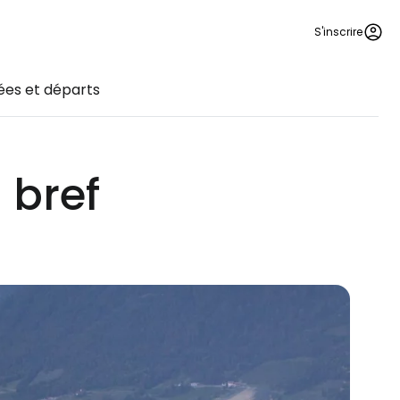
S'inscrire
ées et départs
 bref