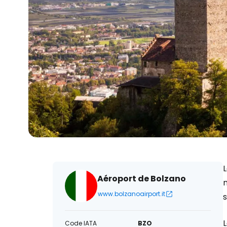
L
Aéroport de Bolzano
www.bolzanoairport.it
s
Code IATA
BZO