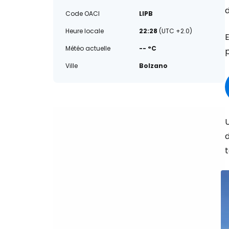
Code OACI
LIPB
Heure locale
22:28
(UTC +2.0)
E
Météo actuelle
-- °C
p
Ville
Bolzano
U
d
t