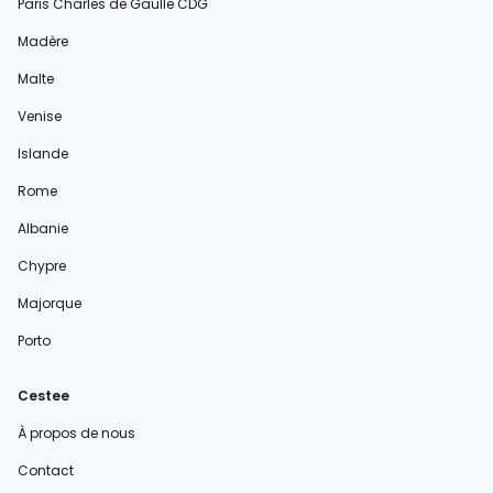
Paris Charles de Gaulle CDG
Madère
Malte
Venise
Islande
Rome
Albanie
Chypre
Majorque
Porto
Cestee
À propos de nous
Contact