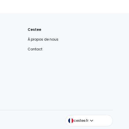
Cestee
À propos de nous
Contact
cestee.com
cestee.fr
cestee.sk