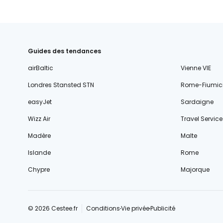
Guides des tendances
airBaltic
Vienne VIE
Londres Stansted STN
Rome-Fiumic
easyJet
Sardaigne
Wizz Air
Travel Service
Madère
Malte
Islande
Rome
Chypre
Majorque
© 2026 Cestee.fr
Conditions
Vie privée
Publicité