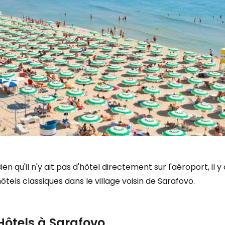
Se connecte
ien qu'il n'y ait pas d'hôtel directement sur l'aéroport, il
ôtels classiques dans le village voisin de Sarafovo.
... la communauté mondiale des voy
Hôtels à Sarafovo
Con