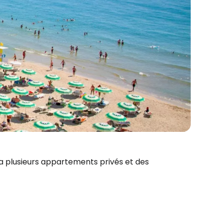
r à Cestee
 y a plusieurs appartements privés et des
ageurs
tinuer avec Google