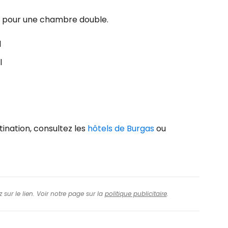
s pour une chambre double.
inuer avec Facebook
l
l
ec le courrier électronique
ination, consultez les
hôtels de Burgas
ou
 sur le lien. Voir notre page sur la
politique publicitaire
.