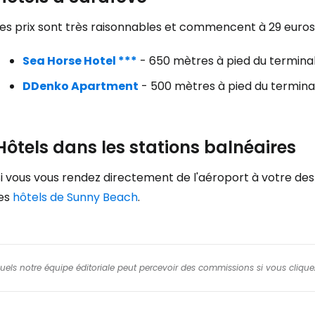
Les prix sont très raisonnables et commencent à 29 euro
Cont
Sea Horse Hotel ***
- 650 mètres à pied du termina
DDenko Apartment
- 500 mètres à pied du termina
Poursuivre av
Hôtels dans les stations balnéaires
i vous vous rendez directement de l'aéroport à votre dest
les
hôtels de Sunny Beach
.
squels notre équipe éditoriale peut percevoir des commissions si vous cliquez