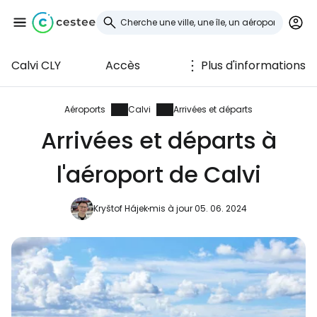
Calvi CLY
Accès
Plus d'informations
Se connecter à
Cestee
Aéroports
Calvi
Arrivées et départs
Arrivées et départs à
... la communauté mondiale des voyageurs
l'aéroport de Calvi
Continuer avec Google
Kryštof Hájek
mis à jour 05. 06. 2024
Continuer avec Facebook
Poursuivre avec le courrier