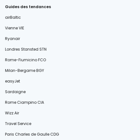
Guides des tendances
airBaltic
Vienne VIE
Ryanair
Londres Stansted STN
Rome-Fiumicino FCO
Milan-Bergame BGY
easyJet
Sardaigne
Rome Ciampino CIA
Wizz Air
Travel Service
Paris Charles de Gaulle CDG