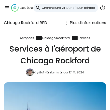
Chicago Rockford RFD
Plus d'informations
Se connecter à
Cestee
Aéroports
Chicago Rockford
Services
Services à l'aéroport de
... la communauté mondiale des voyageurs
Chicago Rockford
Continuer avec Google
Kryštof Hájek
mis à jour 17. 11. 2024
Continuer avec Facebook
Poursuivre avec le courrier