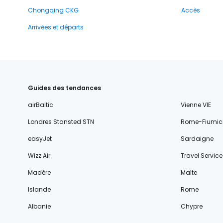
Chongqing CKG
Accès
Arrivées et départs
Guides des tendances
airBaltic
Vienne VIE
Londres Stansted STN
Rome-Fiumic
easyJet
Sardaigne
Wizz Air
Travel Service
Madère
Malte
Islande
Rome
Albanie
Chypre