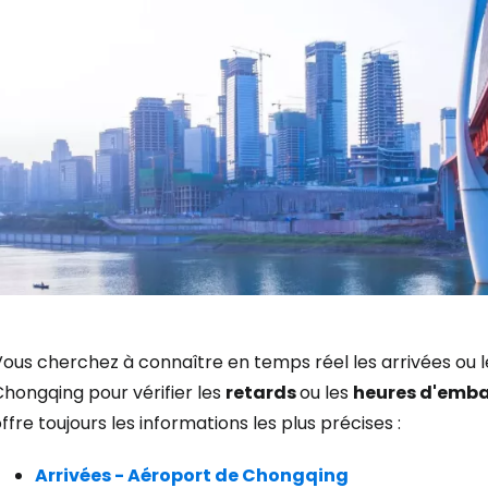
ous cherchez à connaître en temps réel les arrivées ou l
Se connecte
hongqing pour vérifier les
retards
ou les
heures d'emb
ffre toujours les informations les plus précises :
... la communauté mondiale des voy
Arrivées - Aéroport de Chongqing