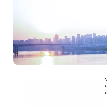
V
C
o