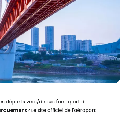
es départs vers/depuis l'aéroport de
r à Cestee
arquement
? Le site officiel de l'aéroport
ageurs