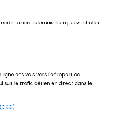
tinuer avec Google
étendre à une indemnisation pouvant aller
inuer avec Facebook
ec le courrier électronique
 ligne des vols vers l'aéroport de
suit le trafic aérien en direct dans le
 (CKG)