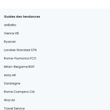
Guides des tendances
airBaltic
Vienne VIE
Ryanair
Londres Stansted STN
Rome-Fiumicino FCO
Milan-Bergame BGY
easyJet
Sardaigne
Rome Ciampino CIA
Wizz Air
Travel Service