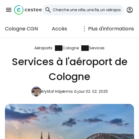
Cologne CGN
Accès
Plus d'informations
Se connecter à
Cestee
Aéroports
Cologne
Services
Services à l'aéroport de
... la communauté mondiale des voyageurs
Cologne
Continuer avec Google
Kryštof Hájek
mis à jour 02. 02. 2025
Continuer avec Facebook
Poursuivre avec le courrier