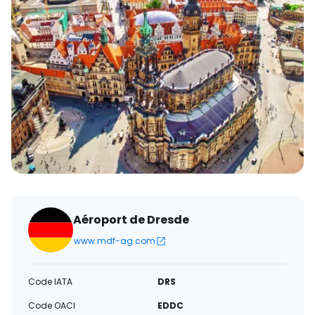
électronique
Aéroport de Dresde
www.mdf-ag.com
Code IATA
DRS
Code OACI
EDDC