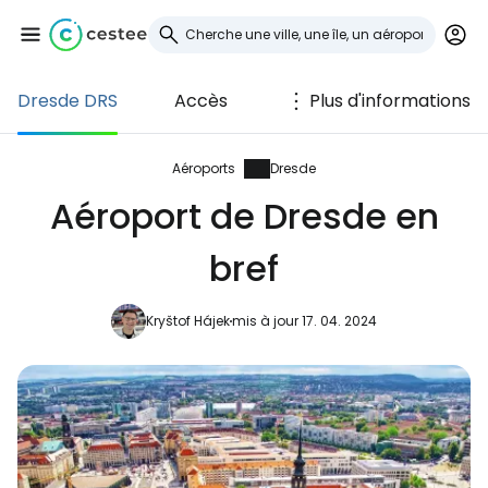
Dresde DRS
Accès
Plus d'informations
Se connecter à
Cestee
Aéroports
Dresde
Aéroport de Dresde en
... la communauté mondiale des voyageurs
bref
Continuer avec Google
Kryštof Hájek
mis à jour 17. 04. 2024
Continuer avec Facebook
Poursuivre avec le courrier