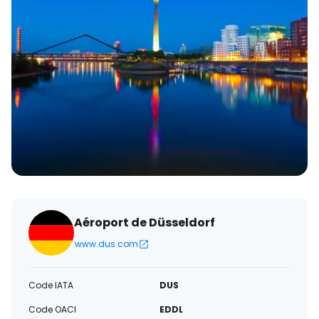
électronique
Aéroport de Düsseldorf
www.dus.com
Code IATA
DUS
Code OACI
EDDL