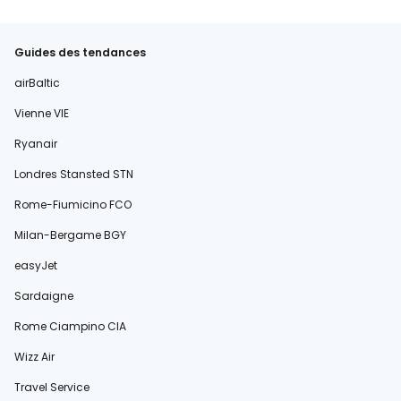
Guides des tendances
airBaltic
Vienne VIE
Ryanair
Londres Stansted STN
Rome-Fiumicino FCO
Milan-Bergame BGY
easyJet
Sardaigne
Rome Ciampino CIA
Wizz Air
Travel Service