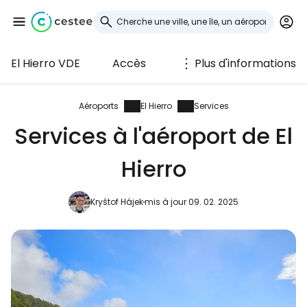
El Hierro VDE
Accès
Plus d'informations
Se connecter à
Cestee
Aéroports
El Hierro
Services
Services à l'aéroport de El
... la communauté mondiale des voyageurs
Hierro
Continuer avec Google
Kryštof Hájek
mis à jour 09. 02. 2025
Continuer avec Facebook
Poursuivre avec le courrier