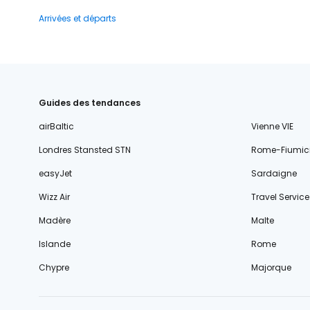
Arrivées et départs
Guides des tendances
airBaltic
Vienne VIE
Londres Stansted STN
Rome-Fiumic
easyJet
Sardaigne
Wizz Air
Travel Service
Madère
Malte
Islande
Rome
Chypre
Majorque