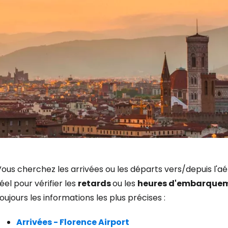
Se connecte
ous cherchez les arrivées ou les départs vers/depuis l'a
éel pour vérifier les
retards
ou les
heures d'embarque
oujours les informations les plus précises :
... la communauté mondiale des voy
Arrivées - Florence Airport