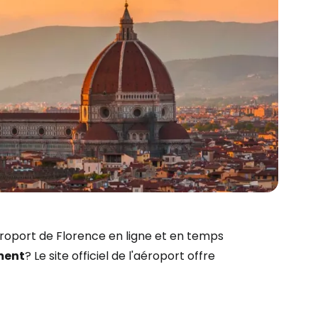
r à Cestee
éroport de Florence en ligne et en temps
ment
? Le site officiel de l'aéroport offre
ageurs