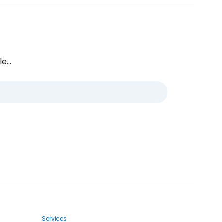
e...
Services