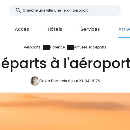
Accès
Hôtels
Services
Arri
Aéroports
Florence
Arrivées et départs
départs à l'aéropor
David Eiselt
mis à jour 23. 04. 2025