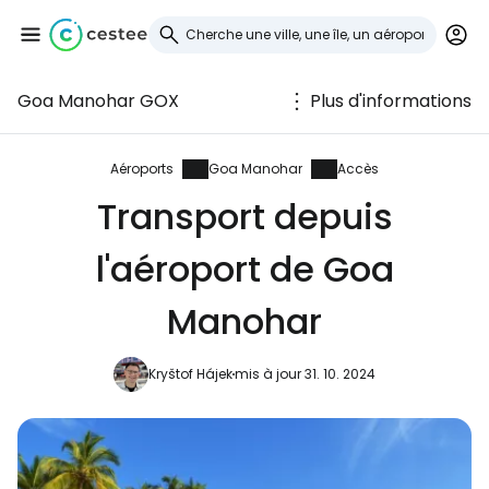
Goa Manohar GOX
Plus d'informations
Se connecter à
Cestee
Aéroports
Goa Manohar
Accès
Transport depuis
... la communauté mondiale des voyageurs
l'aéroport de Goa
Continuer avec Google
Manohar
Kryštof Hájek
mis à jour 31. 10. 2024
Continuer avec Facebook
Poursuivre avec le courrier