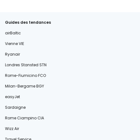
Guides des tendances
airBaltic
Vienne VIE
Ryanair
Londres Stansted STN
Rome-Fiumicino FCO
Milan-Bergame BGY
easyJet
Sardaigne
Rome Ciampino CIA
Wizz Air
Travel Service