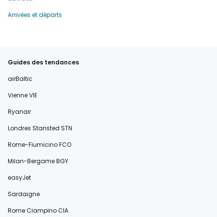
Arrivées et départs
Guides des tendances
airBaltic
Vienne VIE
Ryanair
Londres Stansted STN
Rome-Fiumicino FCO
Milan-Bergame BGY
easyJet
Sardaigne
Rome Ciampino CIA