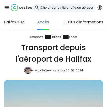
Halifax YHZ
Accès
Plus d'informations
Se connecter à
Cestee
Aéroports
Halifax
Accès
Transport depuis
... la communauté mondiale des voyageurs
l'aéroport de Halifax
Continuer avec Google
Kryštof Hájek
mis à jour 26. 07. 2024
Continuer avec Facebook
Poursuivre avec le courrier