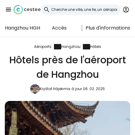
Hangzhou HGH
Accès
Plus d'informations
Se connecter à
Cestee
Aéroports
Hangzhou
Hôtels
Hôtels près de l'aéroport
... la communauté mondiale des voyageurs
de Hangzhou
Continuer avec Google
Kryštof Hájek
mis à jour 06. 02. 2025
Continuer avec Facebook
Poursuivre avec le courrier