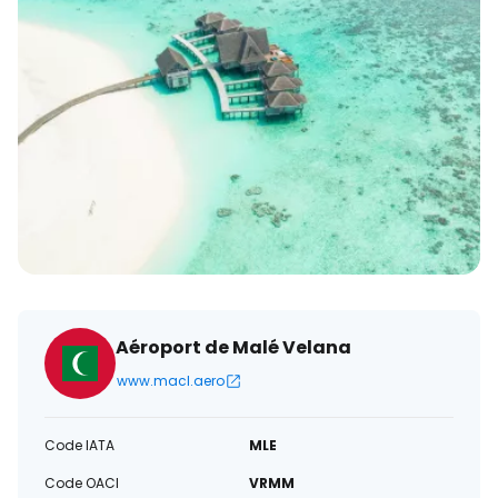
électronique
Aéroport de Malé Velana
www.macl.aero
Code IATA
MLE
Code OACI
VRMM