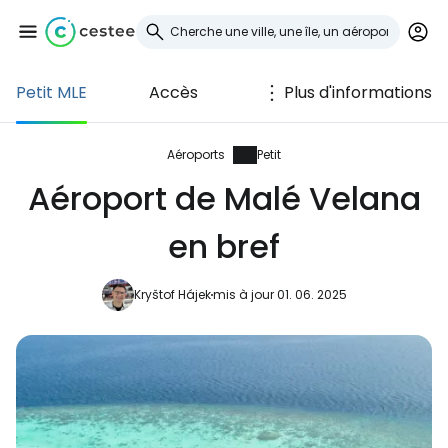
Petit MLE
Accès
Plus d'informations
Se connecter à
Cestee
Aéroports
Petit
Aéroport de Malé Velana
... la communauté mondiale des voyageurs
en bref
Continuer avec Google
Kryštof Hájek
mis à jour 01. 06. 2025
Continuer avec Facebook
Poursuivre avec le courrier