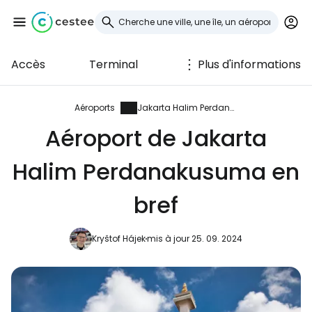
Accès
Terminal
Plus d'informations
Se connecter à
Cestee
Aéroports
Jakarta Halim Perdanakusuma
Aéroport de Jakarta
... la communauté mondiale des voyageurs
Halim Perdanakusuma en
Continuer avec Google
bref
Kryštof Hájek
mis à jour 25. 09. 2024
Continuer avec Facebook
Poursuivre avec le courrier