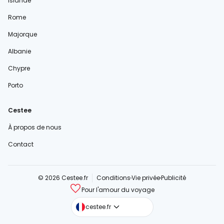
Islande
Rome
Majorque
Albanie
Chypre
Porto
Cestee
À propos de nous
Contact
© 2026 Cestee.fr
Conditions
Vie privée
Publicité
Pour l'amour du voyage
cestee.com
cestee.fr
cestee.sk