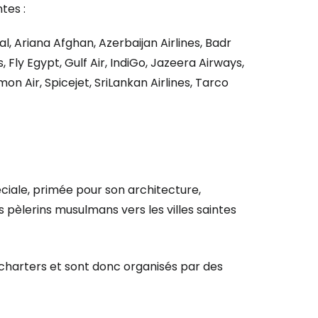
tes :
r Sial, Ariana Afghan, Azerbaijan Airlines, Badr
r à Cestee
, Fly Egypt, Gulf Air, IndiGo, Jazeera Airways,
omon Air, Spicejet, SriLankan Airlines, Tarco
ageurs
tinuer avec Google
ciale, primée pour son architecture,
inuer avec Facebook
 pèlerins musulmans vers les villes saintes
 charters et sont donc organisés par des
ec le courrier électronique