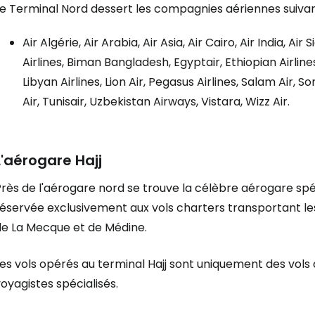
Le Terminal Nord dessert les compagnies aériennes suivan
Air Algérie, Air Arabia, Air Asia, Air Cairo, Air India, Ai
Se connecte
Airlines, Biman Bangladesh, Egyptair, Ethiopian Airlines
Libyan Airlines, Lion Air, Pegasus Airlines, Salam Air, S
Air, Tunisair, Uzbekistan Airways, Vistara, Wizz Air.
... la communauté mondiale des voy
Con
L'aérogare
Hajj
rès de l'aérogare nord se trouve la célèbre aérogare spé
Cont
éservée exclusivement aux vols charters transportant les
de La Mecque et de Médine.
es vols opérés au terminal Hajj sont uniquement des vols
Poursuivre av
oyagistes spécialisés.