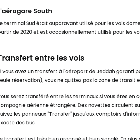
L'aérogare
South
e terminal Sud était auparavant utilisé pour les vols do
artir de 2020 et est occasionnellement utilisé pour les v
Transfert entre les vols
i vous avez un transfert à l'aéroport de Jeddah garanti p
eule réservation), vous ne quittez pas la zone de transit e
Vous serez transféré entre les terminaux si vous êtes en
compagnie aérienne étrangère. Des navettes circulent sur
uivez les panneaux "Transfer" jusqu'aux comptoirs d'inform
exacte des bus.
e transfert est très bien organisé et bien signalé. En pl