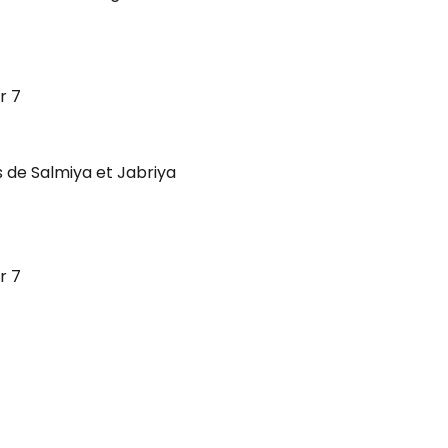
r 7
s de Salmiya et Jabriya
r 7