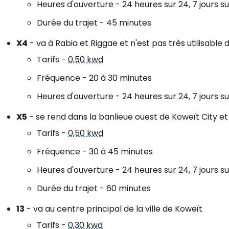
Heures d'ouverture - 24 heures sur 24, 7 jours su
Durée du trajet - 45 minutes
Se connecte
X4
- va à Rabia et Riggae et n'est pas très utilisable 
Tarifs -
0,50 kwd
... la communauté mondiale des voy
Fréquence - 20 à 30 minutes
Heures d'ouverture - 24 heures sur 24, 7 jours su
Con
X5
- se rend dans la banlieue ouest de Koweït City et
Tarifs -
0,50 kwd
Cont
Fréquence - 30 à 45 minutes
Heures d'ouverture - 24 heures sur 24, 7 jours su
Durée du trajet - 60 minutes
Poursuivre av
13
- va au centre principal de la ville de Koweït
Tarifs -
0,30 kwd