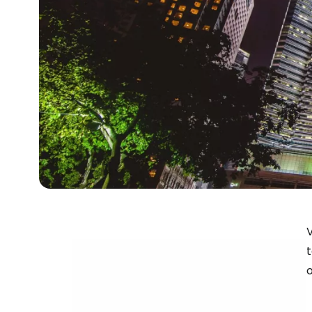
V
t
o