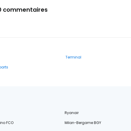
0 commentaires
Terminal
parts
Ryanair
ino FCO
Milan-Bergame BGY