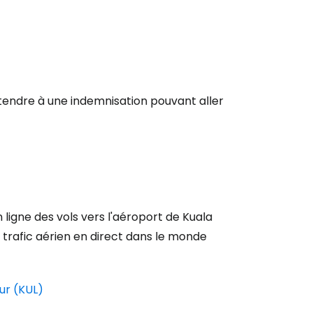
étendre à une indemnisation pouvant aller
r à Cestee
ageurs
 ligne des vols vers l'aéroport de Kuala
e trafic aérien en direct dans le monde
tinuer avec Google
ur (KUL)
inuer avec Facebook