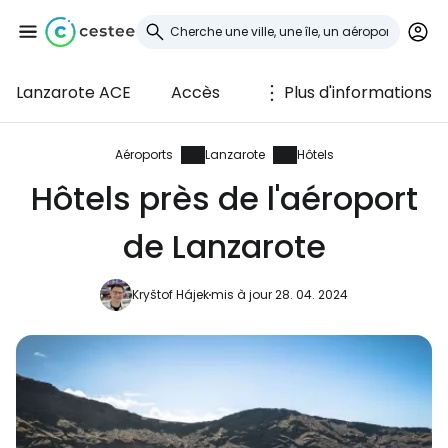
Lanzarote ACE
Accès
Plus d'informations
Se connecter à
Cestee
Aéroports
Lanzarote
Hôtels
Hôtels près de l'aéroport
... la communauté mondiale des voyageurs
de Lanzarote
Continuer avec Google
Kryštof Hájek
mis à jour 28. 04. 2024
Continuer avec Facebook
Poursuivre avec le courrier