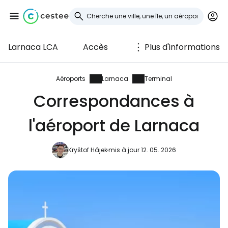
Larnaca LCA
Accès
Plus d'informations
Se connecter à
Cestee
Aéroports
Larnaca
Terminal
Correspondances à
... la communauté mondiale des voyageurs
l'aéroport de Larnaca
Continuer avec Google
Kryštof Hájek
mis à jour 12. 05. 2026
Continuer avec Facebook
Poursuivre avec le courrier