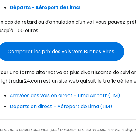
Départs - Aéroport de Lima
n cas de retard ou d'annulation d'un vol, vous pouvez pr
usqu'à 600 euros.
Se connecte
Comparer les prix des vols vers Buenos Aires
... la communauté mondiale des voy
our une forme alternative et plus divertissante de suivi en
lightradar24.com est un site web qui suit le trafic aérien
Con
Arrivées des vols en direct - Lima Airport (LIM)
Départs en direct - Aéroport de Lima (LIM)
Cont
squels notre équipe éditoriale peut percevoir des commissions si vous cliquez
Poursuivre av