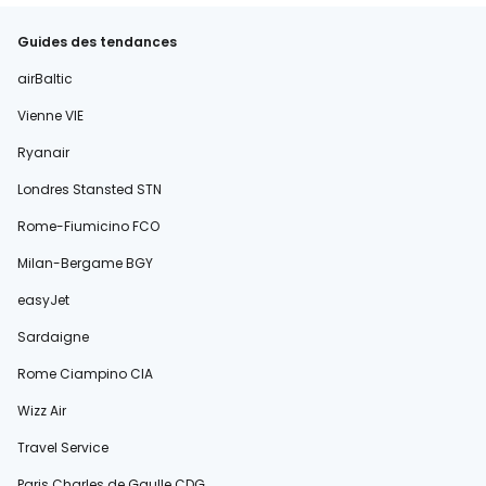
Guides des tendances
airBaltic
Vienne VIE
Ryanair
Londres Stansted STN
Rome-Fiumicino FCO
Milan-Bergame BGY
easyJet
Sardaigne
Rome Ciampino CIA
Wizz Air
Travel Service
Paris Charles de Gaulle CDG