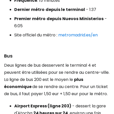
Fréquence
: 15 minutes
Dernier
métro
depuis le
terminal
- 1:37
Premier
métro
depuis
Nuevos
Ministerios
-
6:05
Site officiel du métro :
metromadrid.es/en
Bus
Deux lignes de bus desservent le terminal 4 et
peuvent être utilisées pour se rendre au centre-ville.
La ligne de bus 200 est le moyen le
plus
économique
de se rendre au centre. Pour un ticket
de bus, il faut payer 1,50 eur + 1,50 eur pour le métro.
Airport Express (ligne 203)
- dessert la gare
d'Atocha
24 heures sur 24
, environ une fois