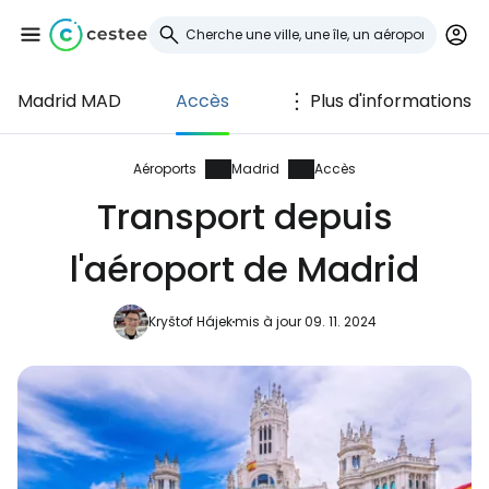
Madrid MAD
Accès
Plus d'informations
Se connecter à
Cestee
Aéroports
Madrid
Accès
Transport depuis
... la communauté mondiale des voyageurs
l'aéroport de Madrid
Continuer avec Google
Kryštof Hájek
mis à jour 09. 11. 2024
Continuer avec Facebook
Poursuivre avec le courrier