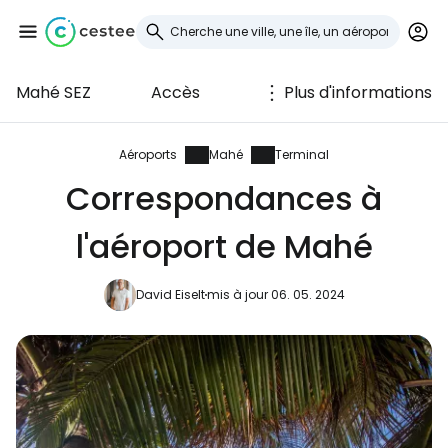
Mahé SEZ
Accès
Plus d'informations
Se connecter à
Cestee
Aéroports
Mahé
Terminal
Correspondances à
... la communauté mondiale des voyageurs
l'aéroport de Mahé
Continuer avec Google
David Eiselt
mis à jour 06. 05. 2024
Continuer avec Facebook
Poursuivre avec le courrier