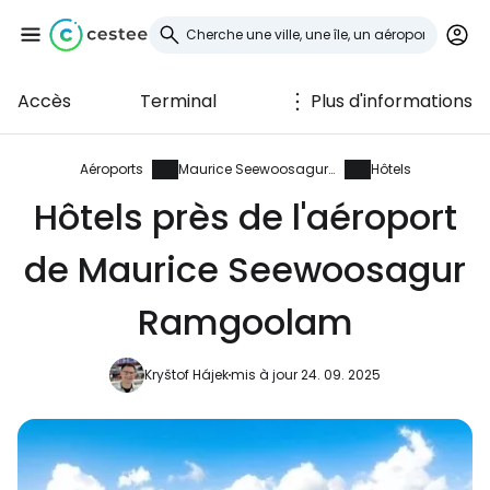
Accès
Terminal
Plus d'informations
Se connecter à
Cestee
Aéroports
Maurice Seewoosagur Ramgoolam
Hôtels
Hôtels près de l'aéroport
... la communauté mondiale des voyageurs
de Maurice Seewoosagur
Continuer avec Google
Ramgoolam
Kryštof Hájek
mis à jour 24. 09. 2025
Continuer avec Facebook
Poursuivre avec le courrier