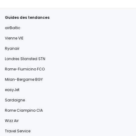
Guides des tendances
airBaltic
Vienne VIE
Ryanair
Londres Stansted STN
Rome-Fiumicino FCO
Milan-Bergame BGY
easyJet
Sardaigne
Rome Ciampino CIA
Wizz Air
Travel Service