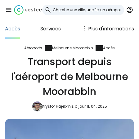
Accès
Services
Plus d'informations
Se connecter à
Cestee
Aéroports
Melbourne Moorabbin
Accès
Transport depuis
... la communauté mondiale des voyageurs
l'aéroport de Melbourne
Continuer avec Google
Moorabbin
Kryštof Hájek
mis à jour 11. 04. 2025
Continuer avec Facebook
Poursuivre avec le courrier