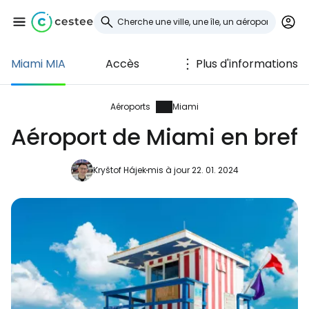
Miami MIA
Accès
Plus d'informations
Se connecter à
Cestee
Aéroports
Miami
Aéroport de Miami en bref
... la communauté mondiale des voyageurs
Kryštof Hájek
mis à jour 22. 01. 2024
Continuer avec Google
Continuer avec Facebook
Poursuivre avec le courrier