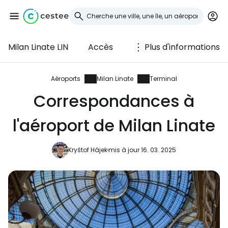
Milan Linate LIN
Accès
Plus d'informations
Se connecter à
Cestee
Aéroports
Milan Linate
Terminal
Correspondances à
... la communauté mondiale des voyageurs
l'aéroport de Milan Linate
Continuer avec Google
Kryštof Hájek
mis à jour 16. 03. 2025
Continuer avec Facebook
Poursuivre avec le courrier