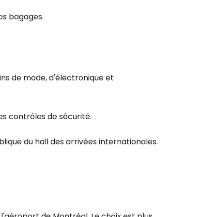
vos bagages.
r à Cestee
ageurs
ins de mode, d'électronique et
tinuer avec Google
 contrôles de sécurité.
inuer avec Facebook
lique du hall des arrivées internationales.
ec le courrier électronique
l'aéroport de Montréal. Le choix est plus