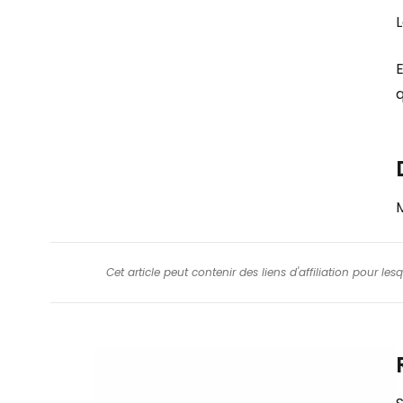
L
E
q
M
Cet article peut contenir des liens d'affiliation pour le