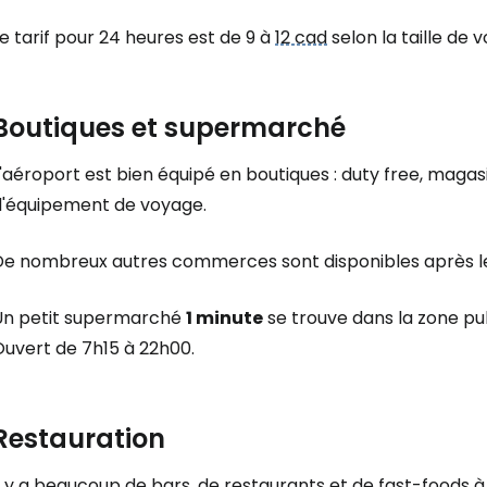
e tarif pour 24 heures est de 9 à
12 cad
selon la taille de 
Se connecte
Boutiques et supermarché
... la communauté mondiale des voy
'aéroport est bien équipé en boutiques :
duty free
, magas
Con
d'équipement de voyage.
De nombreux autres commerces sont disponibles après les
Cont
Un petit supermarché
1 minute
se trouve dans la zone pub
Ouvert de 7h15 à 22h00.
Poursuivre av
Restauration
l y a beaucoup de bars, de restaurants et de fast-foods à 