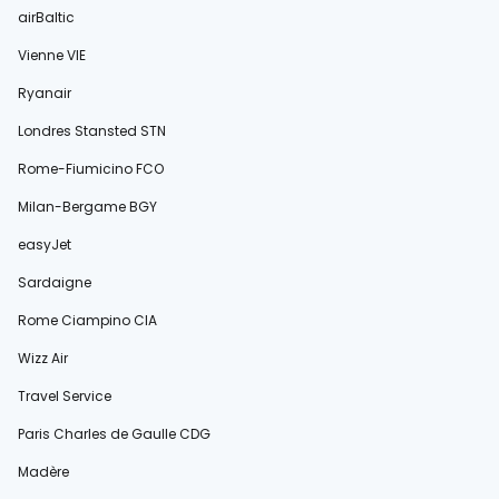
airBaltic
Vienne VIE
Ryanair
Londres Stansted STN
Rome-Fiumicino FCO
Milan-Bergame BGY
easyJet
Sardaigne
Rome Ciampino CIA
Wizz Air
Travel Service
Paris Charles de Gaulle CDG
Madère