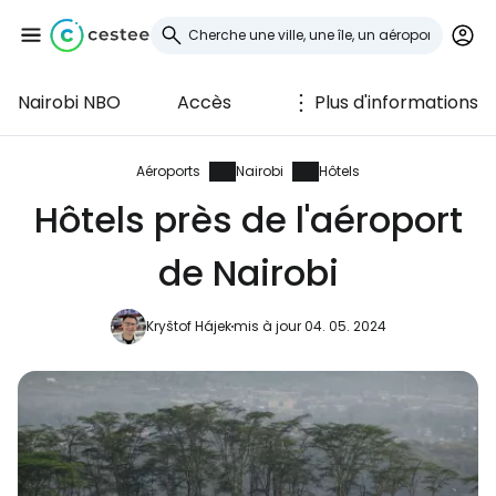
Nairobi NBO
Accès
Plus d'informations
Se connecter à
Cestee
Aéroports
Nairobi
Hôtels
Hôtels près de l'aéroport
... la communauté mondiale des voyageurs
de Nairobi
Continuer avec Google
Kryštof Hájek
mis à jour 04. 05. 2024
Continuer avec Facebook
Poursuivre avec le courrier