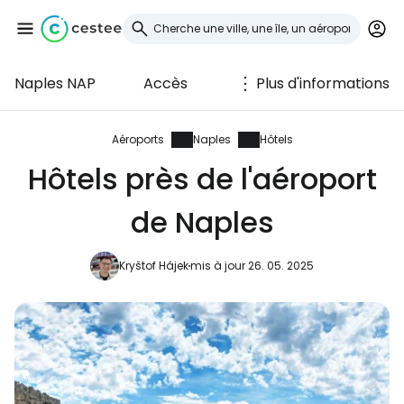
Naples NAP
Accès
Plus d'informations
Se connecter à
Cestee
Aéroports
Naples
Hôtels
Hôtels près de l'aéroport
... la communauté mondiale des voyageurs
de Naples
Continuer avec Google
Kryštof Hájek
mis à jour 26. 05. 2025
Continuer avec Facebook
Poursuivre avec le courrier