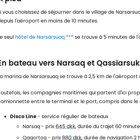
Se connecte
i vous choisissez de séjourner dans le village de Narsars
epuis l'aéroport en moins de 10 minutes.
... la communauté mondiale des voy
e seul
hôtel de Narsarsuaq ***
se trouve à 5 minutes de l'
Con
En bateau vers Narsaq et Qassiarsuk
Cont
a marina de Narsarsuaq se trouve à 2,5 km de l'aéroport 
Toutefois, les compagnies maritimes qui partent d'ici pr
Poursuivre av
amionnette entre le terminal et le port, compris dans le pr
Disco Line
- service régulier de bateaux
Narsaq - prix
645 dkk
, durée du trajet 60 minutes
Qaqortoq - prix
880 dkk
, durée de navigation 2 h