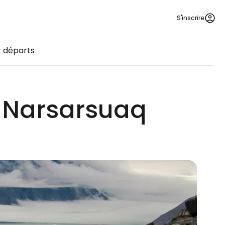
S'inscrire
t départs
e Narsarsuaq