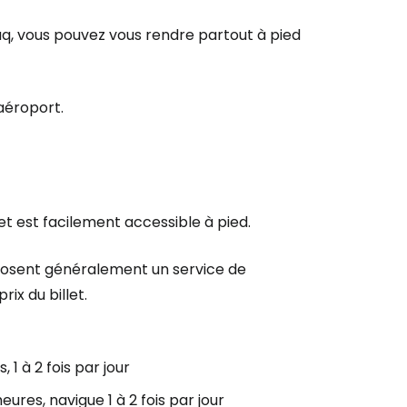
r à Cestee
uaq, vous pouvez vous rendre partout à pied
ageurs
aéroport.
tinuer avec Google
inuer avec Facebook
et est facilement accessible à pied.
oposent généralement un service de
ec le courrier électronique
ix du billet.
, 1 à 2 fois par jour
eures, navigue 1 à 2 fois par jour