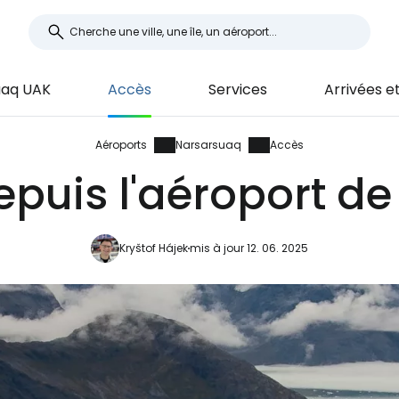
uaq UAK
Accès
Services
Arrivées e
Aéroports
Narsarsuaq
Accès
epuis l'aéroport d
Kryštof Hájek
mis à jour 12. 06. 2025