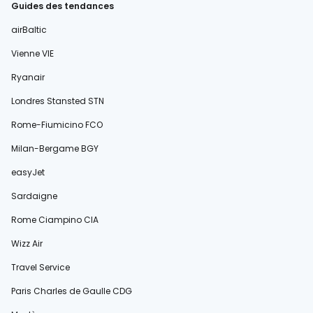
Guides des tendances
airBaltic
Vienne VIE
Ryanair
Londres Stansted STN
Rome-Fiumicino FCO
Milan-Bergame BGY
easyJet
Sardaigne
Rome Ciampino CIA
Wizz Air
Travel Service
Paris Charles de Gaulle CDG