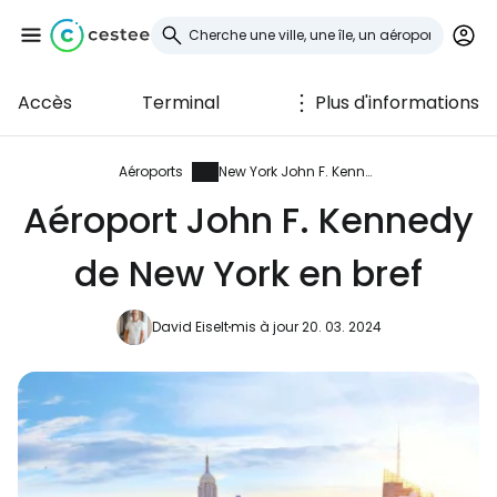
Accès
Terminal
Plus d'informations
Se connecter à
Cestee
Aéroports
New York John F. Kennedy
Aéroport John F. Kennedy
... la communauté mondiale des voyageurs
de New York en bref
Continuer avec Google
David Eiselt
mis à jour 20. 03. 2024
Continuer avec Facebook
Poursuivre avec le courrier