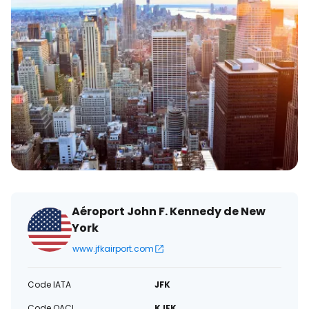
électronique
Aéroport John F. Kennedy de New
York
www.jfkairport.com
Code IATA
JFK
Code OACI
KJFK