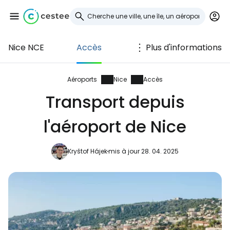
Nice NCE
Accès
Plus d'informations
Se connecter à
Cestee
Aéroports
Nice
Accès
Transport depuis
... la communauté mondiale des voyageurs
l'aéroport de Nice
Continuer avec Google
Kryštof Hájek
mis à jour 28. 04. 2025
Continuer avec Facebook
Poursuivre avec le courrier