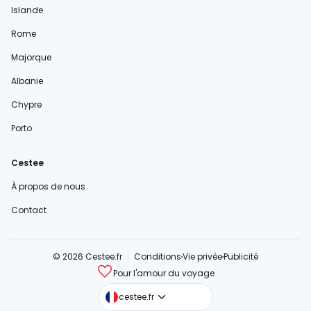
Islande
Rome
Majorque
Albanie
Chypre
Porto
Cestee
À propos de nous
Contact
© 2026 Cestee.fr
Conditions
Vie privée
Publicité
Pour l'amour du voyage
cestee.com
cestee.fr
cestee.sk