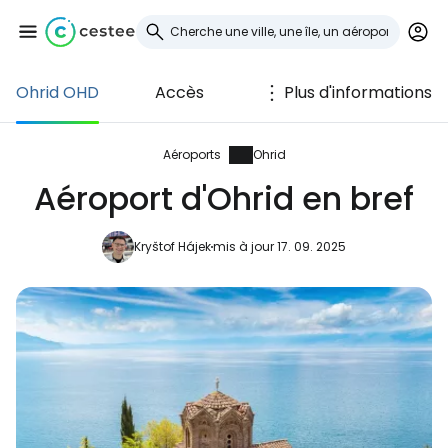
Ohrid OHD
Accès
Plus d'informations
Se connecter à
Cestee
Aéroports
Ohrid
Aéroport d'Ohrid en bref
... la communauté mondiale des voyageurs
Kryštof Hájek
mis à jour 17. 09. 2025
Continuer avec Google
Continuer avec Facebook
Poursuivre avec le courrier