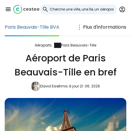
Paris Beauvais-Tille BVA
Plus d'informations
Se connecter à
Cestee
Aéroports
Paris Beauvais-Tille
Aéroport de Paris
... la communauté mondiale des voyageurs
Beauvais-Tille en bref
Continuer avec Google
David Eiselt
mis à jour 21. 06. 2026
Continuer avec Facebook
Poursuivre avec le courrier