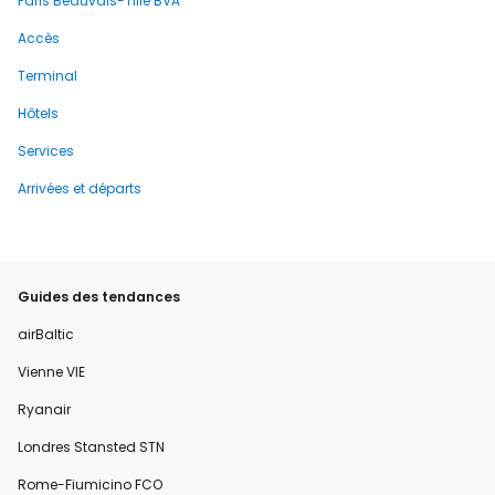
Paris Beauvais-Tille BVA
Accès
Terminal
Hôtels
Services
Arrivées et départs
Guides des tendances
airBaltic
Vienne VIE
Ryanair
Londres Stansted STN
Rome-Fiumicino FCO