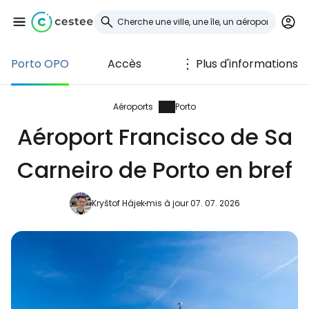
Porto OPO
Accès
Plus d'informations
Se connecter à
Cestee
Aéroports
Porto
Aéroport Francisco de Sa
... la communauté mondiale des voyageurs
Carneiro de Porto en bref
Continuer avec Google
Kryštof Hájek
mis à jour 07. 07. 2026
Continuer avec Facebook
Poursuivre avec le courrier