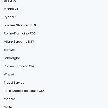
airBaltic
Vienne VIE
Ryanair
Londres Stansted STN
Rome-Fiumicino FCO
Milan-Bergame BGY
easyJet
Sardaigne
Rome Ciampino CIA
Wizz Air
Travel Service
Paris Charles de Gaulle CDG
Madère
Malte