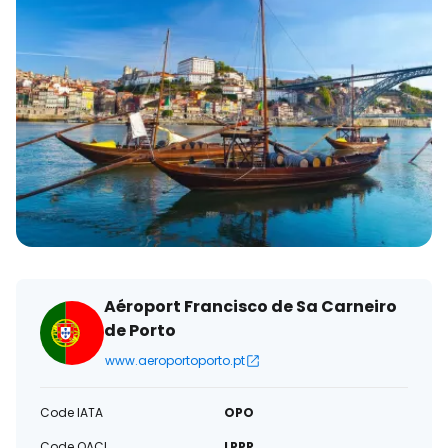
électronique
Aéroport Francisco de Sa Carneiro
de Porto
www.aeroportoporto.pt
Code IATA
OPO
Code OACI
LPPR